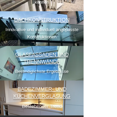
können
DACHKONSTRUKTION
Innovative und individuell angepasste
Konstruktionen
GLASFASSADEN UND
TRENNWÄNDE
Bestmöglichste Ergebnisse
BADEZIMMER- UND
KÜCHENVERGLASUNG
Bestehender Trend